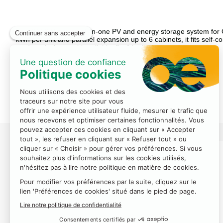
Description
FLEXO 50 Pro is an all-in-one PV and energy storage system for 
kWh per unit and parallel expansion up to 6 cabinets, it fits sel
Autres offres du
Partenaire
Toutes les offres