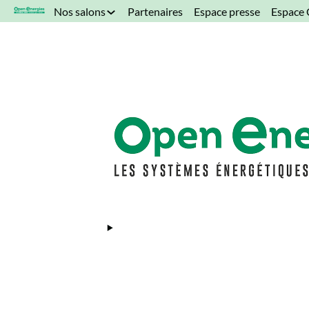
*/
Nos salons
Partenaires
Espace presse
Espace 
Flex