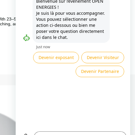
Besoin d'aide ?
Présenté par
With 23–53.7
tching, and IP55