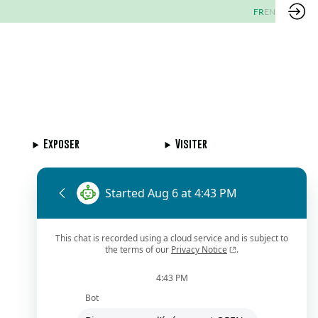
FR
EN
Exposer
Visiter
Demander un RDV
Envoyer un message