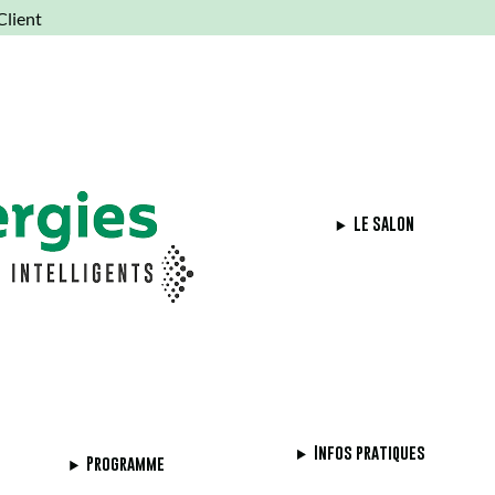
Client
ius GEN24 &
LE SALON
4 Plus.
Infos pratiques
Programme