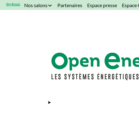
*/
Nos salons
Partenaires
Espace presse
Espace 
Fron
GEN2