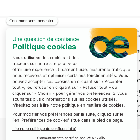
Description
Notre onduleur monophasé Fronius GEN24 est la pièce maîtresse de
Le Fronius GEN24 propose une alimentation en courant de secours
sont alimentés en courant de secours tant que le soleil brille.
Avec le Fronius GEN24 au cœur de votre installation photovoltaïque
même en cas de panne de courant. Avec le Fronius GEN24 Plus, o
de connecter un système de stockage sur batterie et vous rend 
Courant, chaleur, froid, e-mobilité – tout est possible, et même la
Le tout-solaire pour votre transition énergétique avec le Froniu
L’approvisionnement en énergie a besoin de sécurité. C’est pour
base intégrée, qui fonctionne également sans batterie. Conjugué 
le Fronius GEN24 Plus alimente complètement votre foyer, même
Fronius GEN24 : avec PV Point – alimentation de secours de base in
Fronius GEN24 Plus : avec PV Point – option d’alimentation en co
foyer, même les gros consommateurs comme les pompes à chale
Autres offres du