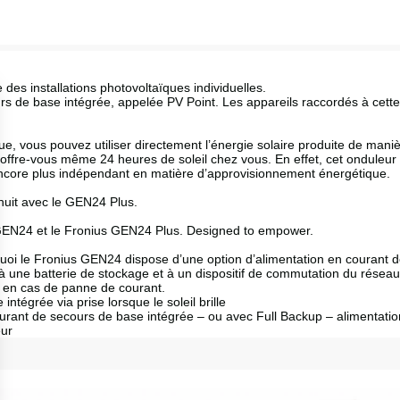
s installations photovoltaïques individuelles.
 de base intégrée, appelée PV Point. Les appareils raccordés à cette
, vous pouvez utiliser directement l’énergie solaire produite de manièr
ffre-vous même 24 heures de soleil chez vous. En effet, cet onduleur
encore plus indépendant en matière d’approvisionnement énergétique.
 nuit avec le GEN24 Plus.
s GEN24 et le Fronius GEN24 Plus. Designed to empower.
quoi le Fronius GEN24 dispose d’une option d’alimentation en courant 
à une batterie de stockage et à un dispositif de commutation du réseau
 en cas de panne de courant.
tégrée via prise lorsque le soleil brille
urant de secours de base intégrée – ou avec Full Backup – alimentation
ur