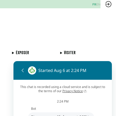
FR
EN
Exposer
Visiter
Demander un RDV
Envoyer un message