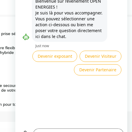
Besoin d'aide ?
 prise sécurisée
Présenté par
e flexible, et
 hybride permet
de secours de
 de votre choix,
 pour tout le