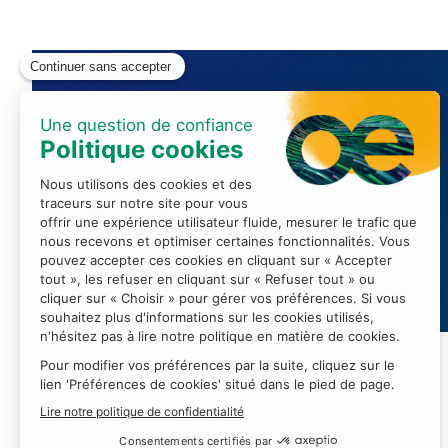
OHME
6.2C17
Stand