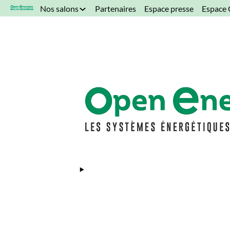
*/
Nos salons
Partenaires
Espace presse
Espace 
Open Energies
|
VISITER
|
LISTE DES EXPOSANTS
|
OHME
← RETOUR À LA LISTE DES EXPOSANTS